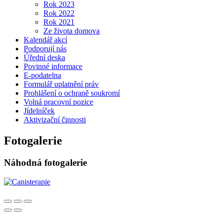
Rok 2023
Rok 2022
Rok 2021
Ze života domova
Kalendář akcí
Podporují nás
Úřední deska
Povinné informace
E-podatelna
Formulář uplatnění práv
Prohlášení o ochraně soukromí
Volná pracovní pozice
Jídelníček
Aktivizační činnosti
Fotogalerie
Náhodná fotogalerie