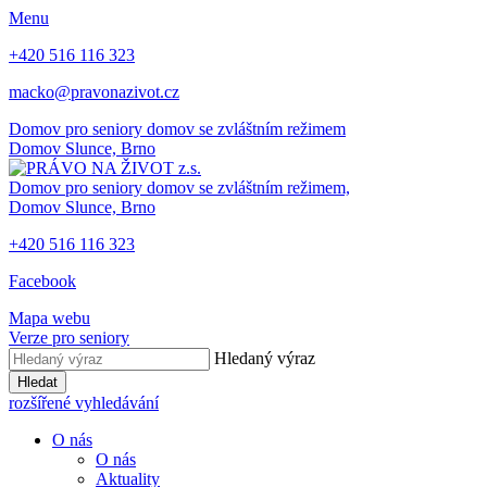
Menu
+420 516 116 323
macko@pravonazivot.cz
Domov pro seniory
domov se zvláštním režimem
Domov Slunce, Brno
Domov pro seniory
domov se zvláštním režimem,
Domov Slunce, Brno
+420 516 116 323
Facebook
Mapa webu
Verze pro seniory
Hledaný výraz
Hledat
rozšířené vyhledávání
O nás
O nás
Aktuality