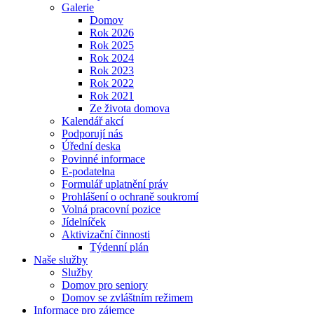
Galerie
Domov
Rok 2026
Rok 2025
Rok 2024
Rok 2023
Rok 2022
Rok 2021
Ze života domova
Kalendář akcí
Podporují nás
Úřední deska
Povinné informace
E-podatelna
Formulář uplatnění práv
Prohlášení o ochraně soukromí
Volná pracovní pozice
Jídelníček
Aktivizační činnosti
Týdenní plán
Naše služby
Služby
Domov pro seniory
Domov se zvláštním režimem
Informace pro zájemce